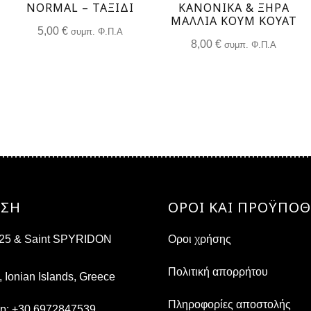
NORMAL – ΤΑΞΊΔΙ
ΚΑΝΟΝΙΚΑ & ΞΗΡΑ
ΜΑΛΛΙΑ ΚΟΥΜ ΚΟΥΆΤ
5,00
€
συμπ. Φ.Π.Α
8,00
€
συμπ. Φ.Π.Α
ΝΣΗ
ΟΡΟΙ ΚΑΙ ΠΡΟΫΠΟΘ
s 25 & Saint SPYRIDON
Οροι χρήσης
Πολιτική απορρήτου
, Ionian Islands, Greece
Πληροφορίες αποστολής
pp:
+30 6972847539