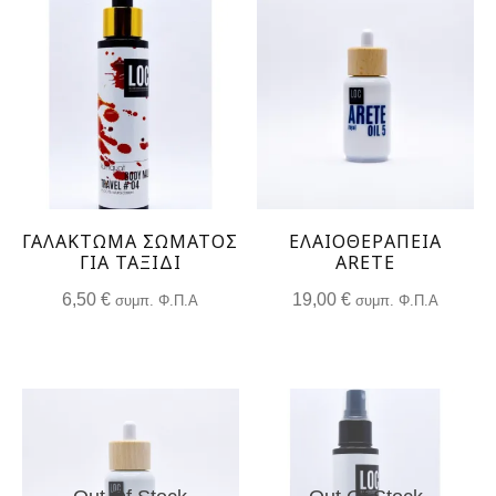
ΓΑΛΆΚΤΩΜΑ ΣΏΜΑΤΟΣ
ΕΛΑΙΟΘΕΡΑΠΕΊΑ
ΓΙΑ ΤΑΞΊΔΙ
ARETE
6,50
€
19,00
€
συμπ. Φ.Π.Α
συμπ. Φ.Π.Α