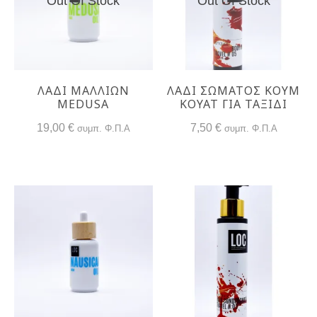
Out Of Stock
Out Of Stock
ΛΆΔΙ ΜΑΛΛΙΏΝ
ΛΆΔΙ ΣΏΜΑΤΟΣ ΚΟΥΜ
MEDUSA
ΚΟΥΆΤ ΓΙΑ ΤΑΞΊΔΙ
19,00
€
7,50
€
συμπ. Φ.Π.Α
συμπ. Φ.Π.Α