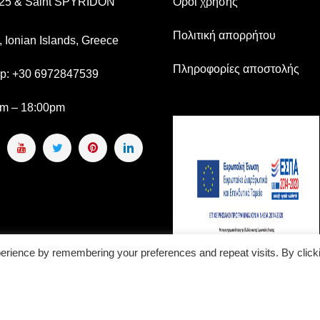
s 25 & Saint SPYRIDON
Οροι χρήσης
Πολιτική απορρήτου
, Ionian Islands, Greece
Πληροφορίες αποστολής
pp:
+30 6972847539
am – 18:00pm
erience by remembering your preferences and repeat visits. By click