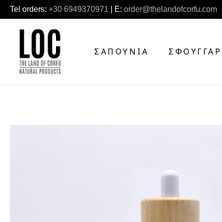
Tel orders:
+30 6949370971
| E:
order@thelandofcorfu.com
ΣΑΠΟΎΝΙΑ
ΣΦΟΥΓΓΆΡ