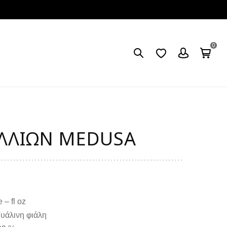
0
ΛΛΙΏΝ MEDUSA
 – fl oz
υάλινη φιάλη