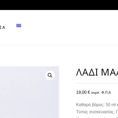
ΙΑ
ΛΆΔΙ ΜΑ
19,00
€
συμπ. Φ.Π.Α
Καθαρό βάρος: 50 ml e
Τύπος συσκευασίας: Γ