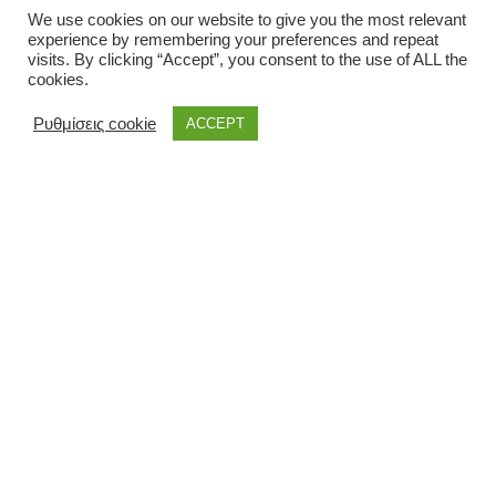
We use cookies on our website to give you the most relevant
LOCAL INFORMATIONS
experience by remembering your preferences and repeat
visits. By clicking “Accept”, you consent to the use of ALL the
cookies.
Ρυθμίσεις cookie
ACCEPT
the land of Corfu © 2021 | All rights reserved