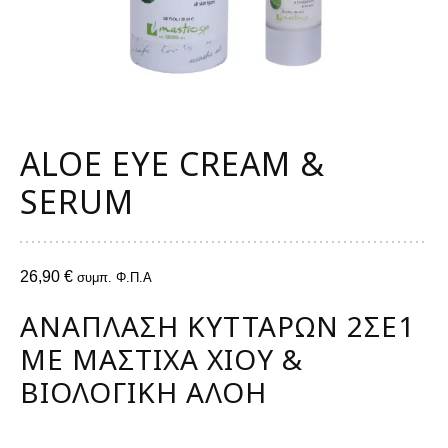
ALOE EYE CREAM &
SERUM
26,90
€
συμπ. Φ.Π.Α
ΑΝΆΠΛΑΣΗ ΚΥΤΤΆΡΩΝ 2ΣΕ1
ΜΕ ΜΑΣΤΊΧΑ ΧΊΟΥ &
ΒΙΟΛΟΓΙΚΉ ΑΛΌΗ