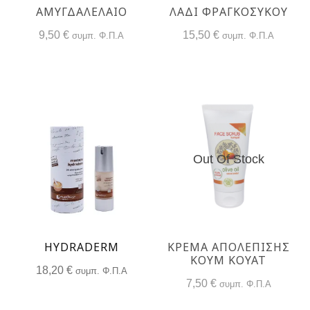
ΑΜΥΓΔΑΛΕΛΑΙΟ
ΛΆΔΙ ΦΡΑΓΚΌΣΥΚΟΥ
9,50
€
15,50
€
συμπ. Φ.Π.Α
συμπ. Φ.Π.Α
Out Of Stock
HYDRADERM
ΚΡΈΜΑ ΑΠΟΛΈΠΙΣΗΣ
ΚΟΥΜ ΚΟΥΆΤ
18,20
€
συμπ. Φ.Π.Α
7,50
€
συμπ. Φ.Π.Α