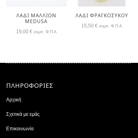
ΛΆΔΙ ΜΑΛΛΙΏΝ
ΛΆΔΙ ΦΡΑΓΚΌΣΥΚΟΥ
MEDUSA
15,50
€
συμπ. Φ.Π.Α
19,00
€
συμπ. Φ.Π.Α
ΠΛΗΡΟΦΟΡΙΕΣ
Αρχική
Σχετικά με εμάς
Επικοινωνία