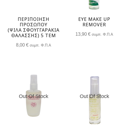
ΠΕΡΙΠΟΊΗΣΗ
EYE MAKE UP
ΠΡΟΣΏΠΟΥ
REMOVER
(ΨΙΛΆ ΣΦΟΥΓΓΑΡΆΚΙΑ
13,90
€
ΘΑΛΆΣΣΗΣ) 5 ΤΕΜ
συμπ. Φ.Π.Α
8,00
€
συμπ. Φ.Π.Α
Out Of Stock
Out Of Stock