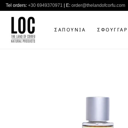
Tel orders:
+30 6949370971
| E:
order@thelandofcorfu.com
ΣΑΠΟΎΝΙΑ
ΣΦΟΥΓΓΆΡ