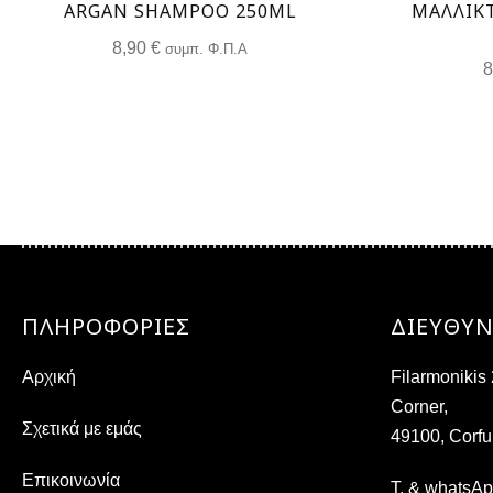
ARGAN SHAMPOO 250ML
ΜΑΛΛΙΚ
8,90
€
συμπ. Φ.Π.Α
ΠΛΗΡΟΦΟΡΙΕΣ
ΔΙΕΎΘΥ
Αρχική
Filarmoniki
Corner,
Σχετικά με εμάς
49100, Corfu
Επικοινωνία
T. & whatsA