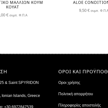
ΤΙΚΟ ΜΑΛΛΙΩΝ ΚΟΥΜ
ALOE CONDITIO
ΚΟΥΆΤ
9,50
€
συμπ. Φ.Π.
8,00
€
συμπ. Φ.Π.Α
ΝΣΗ
ΟΡΟΙ ΚΑΙ ΠΡΟΫΠΟΘ
s 25 & Saint SPYRIDON
Οροι χρήσης
Πολιτική απορρήτου
, Ionian Islands, Greece
Πληροφορίες αποστολής
pp:
+30 6972847539