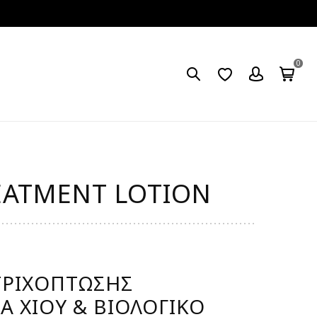
0
EATMENT LOTION
ΤΡΙΧΌΠΤΩΣΗΣ
Α ΧΊΟΥ & ΒΙΟΛΟΓΙΚΌ