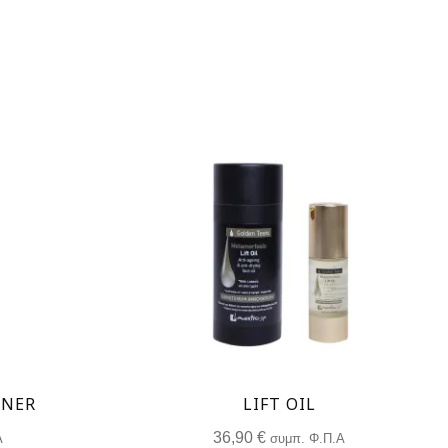
ONER
LIFT OIL
36,90
€
Α
συμπ. Φ.Π.Α