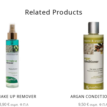
Related Products
MAKE UP REMOVER
ARGAN CONDITI
3,90
€
9,50
€
συμπ. Φ.Π.Α
συμπ. Φ.Π.