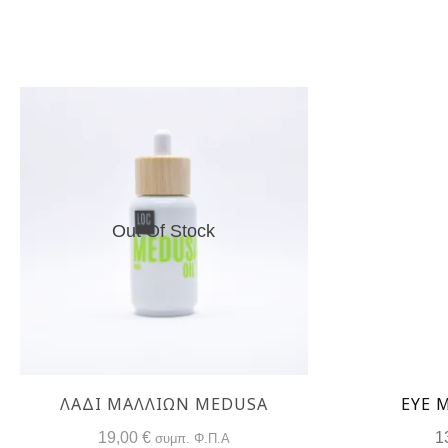
Out Of Stock
ΛΆΔΙ ΜΑΛΛΙΏΝ MEDUSA
EYE 
19,00
€
1
συμπ. Φ.Π.Α