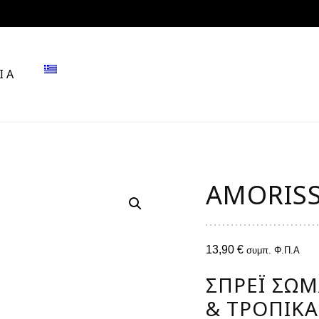
ΙΑ
AMORIS
13,90
€
συμπ. Φ.Π.Α
ΣΠΡΈΪ ΣΏΜ
& ΤΡΟΠΙΚΆ