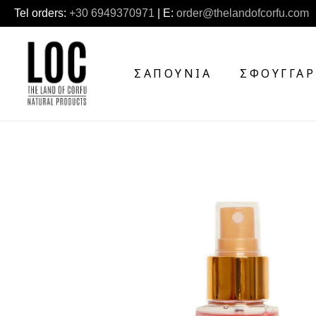
Tel orders:
+30 6949370971
| E:
order@thelandofcorfu.com
ΣΑΠΟΎΝΙΑ
ΣΦΟΥΓΓΆΡ